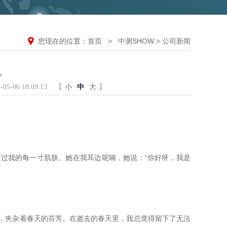
您现在的位置：
首页
>
中测SHOW
>
公司新闻
。
-06 18:09:13
【
小
中
大
】
划过我的每一寸肌肤。她在我耳边呢喃，她说：
“你好呀，我是
，夹杂着春天的芬芳。在逝去的春天里，我总觉得留下了无法