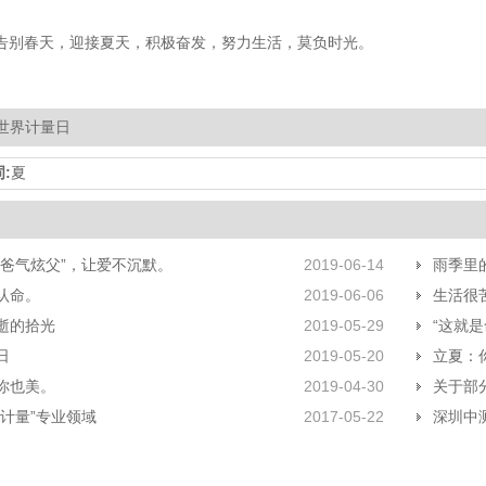
告别春天，迎接夏天，积极奋发，努力生活，莫负时光。
世界计量日
:
夏
“爸气炫父”，让爱不沉默。
2019-06-14
雨季里
认命。
2019-06-06
生活很
逝的拾光
2019-05-29
“这就
日
2019-05-20
立夏：
你也美。
2019-04-30
关于部
大计量”专业领域
2017-05-22
深圳中