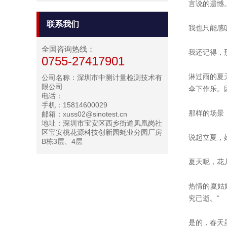
言说的遗憾
联系我们
我也只能感
全国咨询热线：
我还记得，
0755-27417901
淋过雨的夏
公司名称：深圳市中测计量检测技术有
限公司
伞下作乐。
电话：
手机：15814600029
那样的场景
邮箱：xuss02@sinotest.cn
地址：深圳市宝安区西乡街道凤凰岗社
区宝安桃花源科技创新园蚝业分园厂房
说起立夏，
B栋3层、4层
夏天呢，花
热情的夏姑
究已逝。”
是的，春天