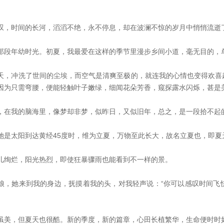
。
叹，时间的长河，滔滔不绝，永不停息，却在波澜不惊的岁月中悄悄流逝
那段年幼时光。初夏，我最爱在这样的季节里漫步乡间小道，毫无目的，
天，冲洗了世间的尘埃，而空气是清爽至极的，就连我的心情也变得欢喜
因为只需弯腰，便能轻触叶子嫩绿，细闻花朵芳香，窥探露水闪烁，甚是
，在我的脑海里，像梦却非梦，似昨日，又似旧年，总之，是一段拾不起
她是太阳到达黄经
45
度时，维为立夏，万物至此长大，故名立夏也，即夏
儿绚烂，阳光热烈，即使狂暴骤雨也能看到不一样的景。
娘，她来到我的身边，抚摸着我的头，对我轻声说：
“你可以感叹时间飞
虽美，但夏天也很酷。新的季度，新的篇章，心田长植繁华，生命便时时